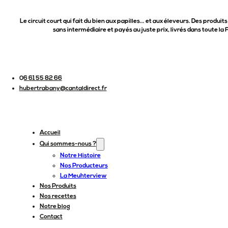
Le circuit court qui fait du bien aux papilles… et aux éleveurs. Des produits
sans intermédiaire et payés au juste prix, livrés dans toute la 
06 61 55 82 66
hubertrabany@cantaldirect.fr
Accueil
Qui sommes-nous ?
Notre Histoire
Nos Producteurs
La Meuhterview
Nos Produits
Nos recettes
Notre blog
Contact