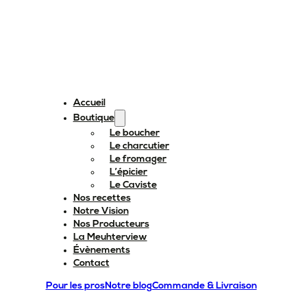
Accueil
Boutique
Le boucher
Le charcutier
Le fromager
L’épicier
Le Caviste
Nos recettes
Notre Vision
Nos Producteurs
La Meuhterview
Évènements
Contact
Pour les pros
Notre blog
Commande & Livraison