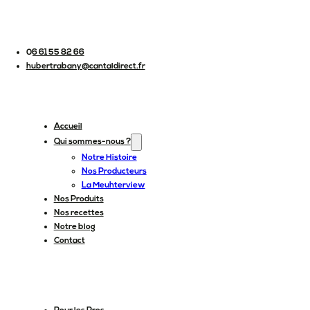
06 61 55 82 66
hubertrabany@cantaldirect.fr
Accueil
Qui sommes-nous ?
Notre Histoire
Nos Producteurs
La Meuhterview
Nos Produits
Nos recettes
Notre blog
Contact