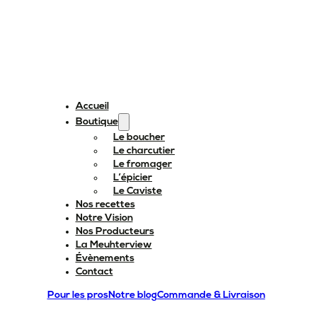
Accueil
Boutique
Le boucher
Le charcutier
Le fromager
L’épicier
Le Caviste
Nos recettes
Notre Vision
Nos Producteurs
La Meuhterview
Évènements
Contact
Pour les pros
Notre blog
Commande & Livraison