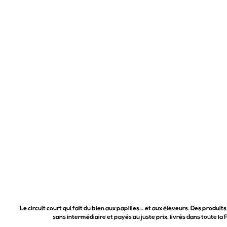
Le circuit court qui fait du bien aux papilles… et aux éleveurs. Des produits
sans intermédiaire et payés au juste prix, livrés dans toute la 