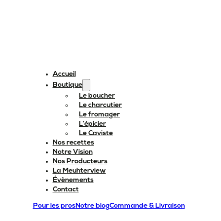
Accueil
Boutique
Le boucher
Le charcutier
Le fromager
L’épicier
Le Caviste
Nos recettes
Notre Vision
Nos Producteurs
La Meuhterview
Évènements
Contact
Pour les pros
Notre blog
Commande & Livraison