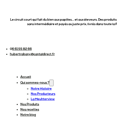
Le circuit court qui fait du bien aux papilles… et aux éleveurs. Des produits
sans intermédiaire et payés au juste prix, livrés dans toute la 
06 61 55 82 66
hubertrabany@cantaldirect.fr
Accueil
Qui sommes-nous ?
Notre Histoire
Nos Producteurs
La Meuhterview
Nos Produits
Nos recettes
Notre blog