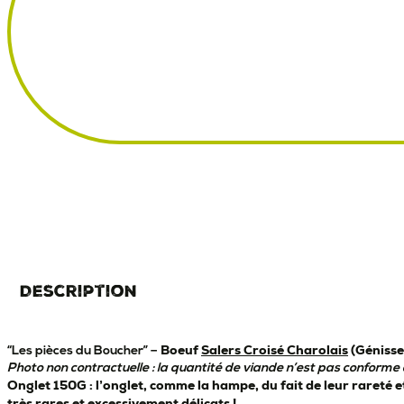
Description
Boeuf
Salers Croisé Charolais
(Génisse
“Les pièces du Boucher” –
Photo non contractuelle : la quantité de viande n’est pas conforme à
Onglet 150G : l’onglet, comme la hampe, du fait de leur rareté
très rares et excessivement délicats !