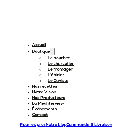
Accueil
Boutique
Le boucher
Le charcutier
Le fromager
L’épicier
Le Caviste
Nos recettes
Notre Vision
Nos Producteurs
La Meuhterview
Évènements
Contact
Pour les pros
Notre blog
Commande & Livraison