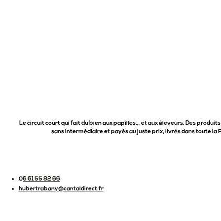
Le circuit court qui fait du bien aux papilles… et aux éleveurs. Des produits
sans intermédiaire et payés au juste prix, livrés dans toute la 
06 61 55 82 66
hubertrabany@cantaldirect.fr