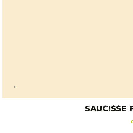
Saucisse 
C