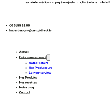
sans intermédiaire et payés au juste prix, livrés dans toute la 
06 61 55 82 66
hubertrabany@cantaldirect.fr
Accueil
Qui sommes-nous ?
Notre Histoire
Nos Producteurs
La Meuhterview
Nos Produits
Nos recettes
Notre blog
Contact