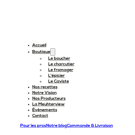
Accueil
Boutique
Le boucher
Le charcutier
Le fromager
L’épicier
Le Caviste
Nos recettes
Notre Vision
Nos Producteurs
La Meuhterview
Évènements
Contact
Pour les pros
Notre blog
Commande & Livraison