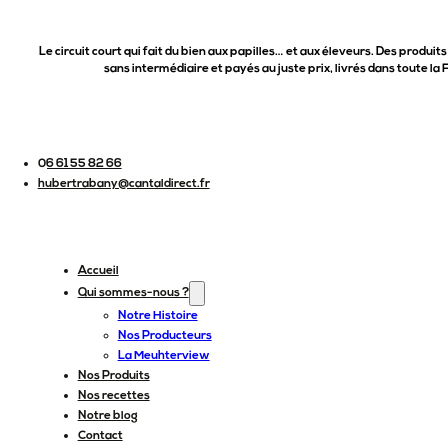
Le circuit court qui fait du bien aux papilles… et aux éleveurs. Des produits
sans intermédiaire et payés au juste prix, livrés dans toute la 
06 61 55 82 66
hubertrabany@cantaldirect.fr
Accueil
Qui sommes-nous ?
Notre Histoire
Nos Producteurs
La Meuhterview
Nos Produits
Nos recettes
Notre blog
Contact