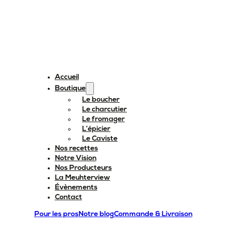
Accueil
Boutique
Le boucher
Le charcutier
Le fromager
L’épicier
Le Caviste
Nos recettes
Notre Vision
Nos Producteurs
La Meuhterview
Évènements
Contact
Pour les pros
Notre blog
Commande & Livraison