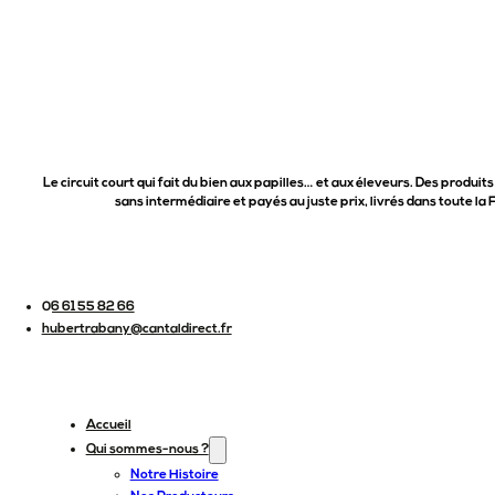
Le circuit court qui fait du bien aux papilles… et aux éleveurs. Des produits
sans intermédiaire et payés au juste prix, livrés dans toute la 
06 61 55 82 66
hubertrabany@cantaldirect.fr
Accueil
Qui sommes-nous ?
Notre Histoire