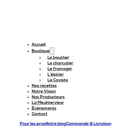
Accueil
Boutique
Le boucher
Le charcutier
Le fromager
L’épicier
Le Caviste
Nos recettes
Notre Vision
Nos Producteurs
La Meuhterview
Évènements
Contact
Pour les pros
Notre blog
Commande & Livraison