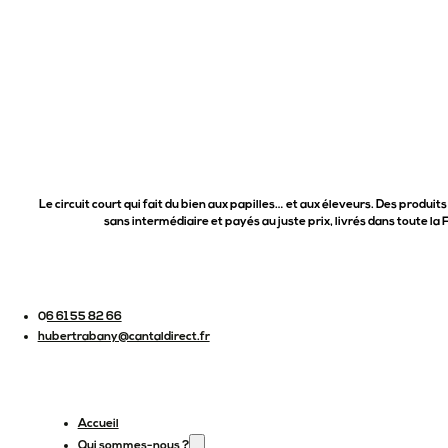
Le circuit court qui fait du bien aux papilles… et aux éleveurs. Des produits
sans intermédiaire et payés au juste prix, livrés dans toute la 
06 61 55 82 66
hubertrabany@cantaldirect.fr
Accueil
Qui sommes-nous ?