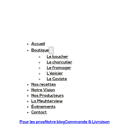
Accueil
Boutique
Le boucher
Le charcutier
Le fromager
L’épicier
Le Caviste
Nos recettes
Notre Vision
Nos Producteurs
La Meuhterview
Évènements
Contact
Pour les pros
Notre blog
Commande & Livraison